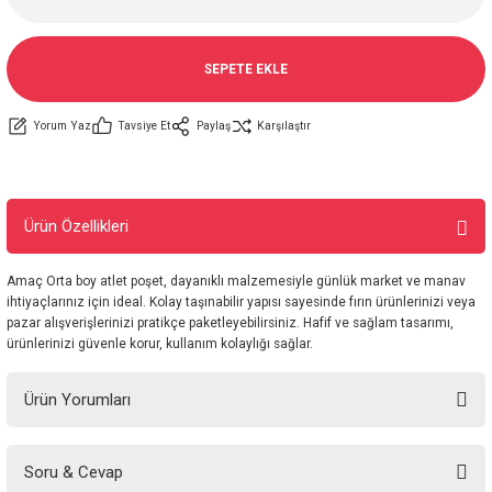
SEPETE EKLE
Yorum Yaz
Tavsiye Et
Paylaş
Karşılaştır
Ürün Özellikleri
Amaç Orta boy atlet poşet, dayanıklı malzemesiyle günlük market ve manav
ihtiyaçlarınız için ideal. Kolay taşınabilir yapısı sayesinde fırın ürünlerinizi veya
pazar alışverişlerinizi pratikçe paketleyebilirsiniz. Hafif ve sağlam tasarımı,
ürünlerinizi güvenle korur, kullanım kolaylığı sağlar.
Ürün Yorumları
Soru & Cevap
Bu ürüne ilk yorumu siz yapın!