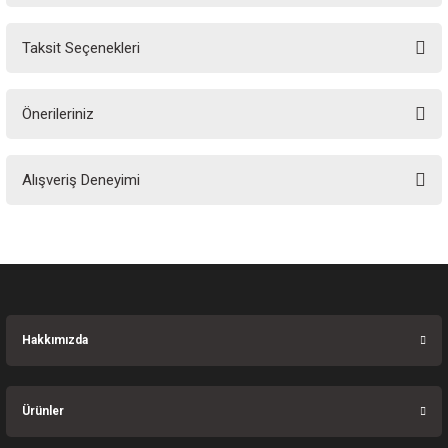
Taksit Seçenekleri
Yorum Yaz
Ürün hakkında henüz soru sorulmamış.
Önerileriniz
Soru Sor
Bu ürünün fiyat bilgisi, resim, ürün açıklamalarında ve diğer konularda
Alışveriş Deneyimi
yetersiz gördüğünüz noktaları öneri formunu kullanarak tarafımıza
iletebilirsiniz.
Görüş ve önerileriniz için teşekkür ederiz.
Sitemize ilk yorumu siz yapın!
Ürün resmi kalitesiz, bozuk veya görüntülenemiyor.
Ürün açıklamasında eksik bilgiler bulunuyor.
Deneyimini Paylaş
Ürün bilgilerinde hatalar bulunuyor.
Hakkımızda
Ürün fiyatı diğer sitelerden daha pahalı.
Bu ürüne benzer farklı alternatifler olmalı.
Ürünler