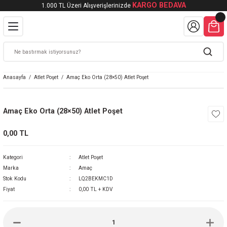
KARGO BEDAVA
1.000 TL Üzeri Alışverişlerinizde
Geri Dön
Geri Dön
şeti
lmüş Atlet Poşet
et
Anasayfa
Atlet Poşet
Amaç Eko Orta (28×50) Atlet Poşet
tlet Poşet
Amaç Eko Orta (28×50) Atlet Poşet
0,00 TL
Kategori
Atlet Poşet
Marka
Amaç
Stok Kodu
LQ2BEKMC1D
Fiyat
0,00 TL + KDV