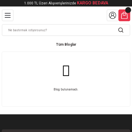
KARGO BEDAVA
1.000 TL Üzeri Alışverişlerinizde
Geri Dön
Geri Dön
şeti
lmüş Atlet Poşet
et
Tüm Bloglar
tlet Poşet
Blog bulunamadı.