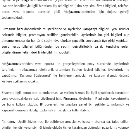
Üyelik veya
Mağazamız
üzerindeki çeşitli form ve anketlerin doldurulması suretiyle
üyelerin kendileriyle ilgili bir takım kişisel bilgileri (isim-soy isim, firma bilgileri, telefon,
adres veya e-posta adresleri gibi)
Mağazamız
tarafından işin doğası gereği
toplanmaktadır.
Firmamız bazı dönemlerde müşterilerine ve üyelerine kampanya bilgileri, yeni ürünler
hakkında bilgiler, promosyon teklifleri gönderebilir. Üyelerimiz bu gibi bilgileri alıp
almama konusunda her türlü seçimi üye olurken yapabilir, sonrasında üye girişi yaptıktan
sonra hesap bilgileri bölümünden bu seçimi değiştirilebilir ya da kendisine gelen
bilgilendirme iletisindeki linkle bildirim yapabilir.
Mağazamız
üzerinden veya eposta ile gerçekleştirilen onay sürecinde, üyelerimiz
tarafından mağazamıza elektronik ortamdan iletilen kişisel bilgiler, Üyelerimiz ile
yaptığımız "Kullanıcı Sözleşmesi" ile belirlenen amaçlar ve kapsam dışında üçüncü
kişilere açıklanmayacaktır.
Sistemle ilgili sorunların tanımlanması ve verilen hizmet ile ilgili çıkabilecek sorunların
veya uyuşmazlıkların hızla çözülmesi için,
Firmamız
, üyelerinin IP adresini kaydetmekte
ve bunu kullanmaktadır. IP adresleri, kullanıcıları genel bir şekilde tanımlamak ve
kapsamlı demografik bilgi toplamak amacıyla da kullanılabilir.
Firmamız
, Üyelik Sözleşmesi ile belirlenen amaçlar ve kapsam dışında da, talep edilen
bilgileri kendisi veya işbirliği içinde olduğu kişiler tarafından doğrudan pazarlama yapmak