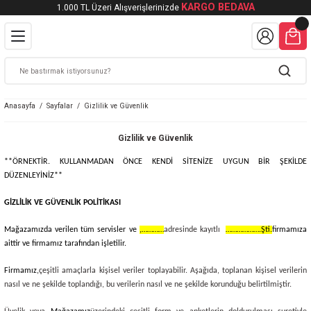
KARGO BEDAVA
1.000 TL Üzeri Alışverişlerinizde
Geri Dön
Geri Dön
şeti
lmüş Atlet Poşet
et
Anasayfa
Sayfalar
Gizlilik ve Güvenlik
tlet Poşet
Gizlilik ve Güvenlik
**ÖRNEKTİR. KULLANMADAN ÖNCE KENDİ SİTENİZE UYGUN BİR ŞEKİLDE
DÜZENLEYİNİZ**
GİZLİLİK VE GÜVENLİK POLİTİKASI
Mağazamızda verilen tüm servisler ve
,…………
adresinde kayıtlı
……………….Şti.
firmamıza
aittir ve firmamız tarafından işletilir.
Firmamız,
çeşitli amaçlarla kişisel veriler toplayabilir. Aşağıda, toplanan kişisel verilerin
nasıl ve ne şekilde toplandığı, bu verilerin nasıl ve ne şekilde korunduğu belirtilmiştir.