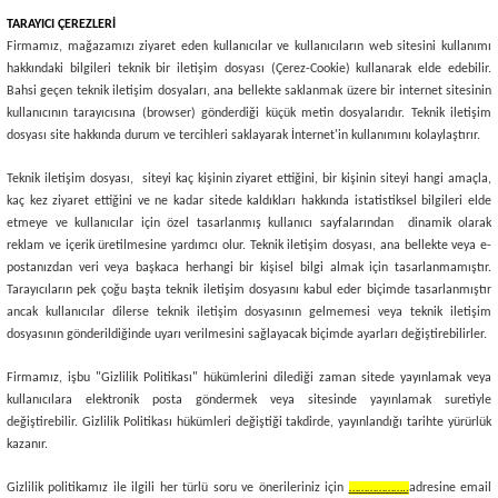
TARAYICI ÇEREZLERİ
Firmamız, mağazamızı ziyaret eden kullanıcılar ve kullanıcıların web sitesini kullanımı
hakkındaki bilgileri teknik bir iletişim dosyası (Çerez-Cookie) kullanarak elde edebilir.
Bahsi geçen teknik iletişim dosyaları, ana bellekte saklanmak üzere bir internet sitesinin
kullanıcının tarayıcısına (browser) gönderdiği küçük metin dosyalarıdır. Teknik iletişim
dosyası site hakkında durum ve tercihleri saklayarak İnternet'in kullanımını kolaylaştırır.
Teknik iletişim dosyası, siteyi kaç kişinin ziyaret ettiğini, bir kişinin siteyi hangi amaçla,
kaç kez ziyaret ettiğini ve ne kadar sitede kaldıkları hakkında istatistiksel bilgileri elde
etmeye ve kullanıcılar için özel tasarlanmış kullanıcı sayfalarından dinamik olarak
reklam ve içerik üretilmesine yardımcı olur. Teknik iletişim dosyası, ana bellekte veya e-
postanızdan veri veya başkaca herhangi bir kişisel bilgi almak için tasarlanmamıştır.
Tarayıcıların pek çoğu başta teknik iletişim dosyasını kabul eder biçimde tasarlanmıştır
ancak kullanıcılar dilerse teknik iletişim dosyasının gelmemesi veya teknik iletişim
dosyasının gönderildiğinde uyarı verilmesini sağlayacak biçimde ayarları değiştirebilirler.
Firmamız, işbu "Gizlilik Politikası" hükümlerini dilediği zaman sitede yayınlamak veya
kullanıcılara elektronik posta göndermek veya sitesinde yayınlamak suretiyle
değiştirebilir. Gizlilik Politikası hükümleri değiştiği takdirde, yayınlandığı tarihte yürürlük
kazanır.
Gizlilik politikamız ile ilgili her türlü soru ve önerileriniz için
………………..
adresine email