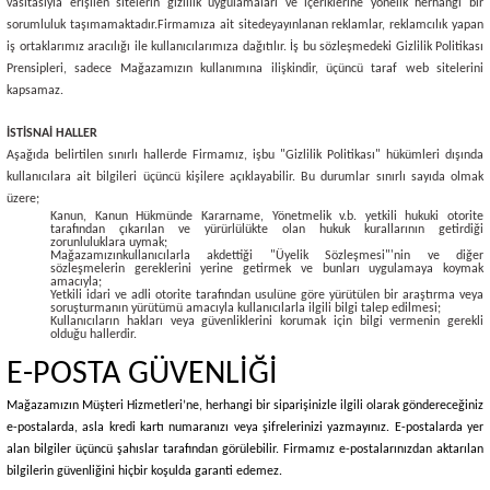
vasıtasıyla erişilen sitelerin gizlilik uygulamaları ve içeriklerine yönelik herhangi bir
sorumluluk taşımamaktadır.
Firmamıza ait sitede
yayınlanan reklamlar, reklamcılık yapan
iş ortaklarımız aracılığı ile kullanıcılarımıza dağıtılır. İş bu sözleşmedeki Gizlilik Politikası
Prensipleri, sadece Mağazamızın kullanımına ilişkindir, üçüncü taraf web sitelerini
kapsamaz.
İSTİSNAİ HALLER
Aşağıda belirtilen sınırlı hallerde Firmamız, işbu "Gizlilik Politikası" hükümleri dışında
kullanıcılara ait bilgileri üçüncü kişilere açıklayabilir. Bu durumlar sınırlı sayıda olmak
üzere;
Kanun, Kanun Hükmünde Kararname, Yönetmelik v.b. yetkili hukuki otorite
tarafından çıkarılan ve yürürlülükte olan hukuk kurallarının getirdiği
zorunluluklara uymak;
Mağazamızınkullanıcılarla akdettiği "Üyelik Sözleşmesi"'nin ve diğer
sözleşmelerin gereklerini yerine getirmek ve bunları uygulamaya koymak
amacıyla;
Yetkili idari ve adli otorite tarafından usulüne göre yürütülen bir araştırma veya
soruşturmanın yürütümü amacıyla kullanıcılarla ilgili bilgi talep edilmesi;
Kullanıcıların hakları veya güvenliklerini korumak için bilgi vermenin gerekli
olduğu hallerdir.
E-POSTA GÜVENLİĞİ
Mağazamızın Müşteri Hizmetleri’ne, herhangi bir siparişinizle ilgili olarak göndereceğiniz
e-postalarda, asla kredi kartı numaranızı veya şifrelerinizi yazmayınız. E-postalarda yer
alan bilgiler üçüncü şahıslar tarafından görülebilir. Firmamız e-postalarınızdan aktarılan
bilgilerin güvenliğini hiçbir koşulda garanti edemez.