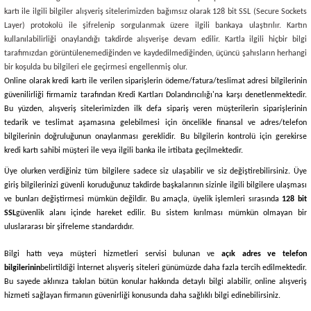
kartı ile ilgili bilgiler alışveriş sitelerimizden bağımsız olarak 128 bit SSL (Secure Sockets
Layer) protokolü ile şifrelenip sorgulanmak üzere ilgili bankaya ulaştırılır. Kartın
kullanılabilirliği onaylandığı takdirde alışverişe devam edilir. Kartla ilgili hiçbir bilgi
tarafımızdan görüntülenemediğinden ve kaydedilmediğinden, üçüncü şahısların herhangi
bir koşulda bu bilgileri ele geçirmesi engellenmiş olur.
Online olarak kredi kartı ile verilen siparişlerin ödeme/fatura/teslimat adresi bilgilerinin
güvenilirliği firmamiz tarafından Kredi Kartları Dolandırıcılığı'na karşı denetlenmektedir.
Bu yüzden, alışveriş sitelerimizden ilk defa sipariş veren müşterilerin siparişlerinin
tedarik ve teslimat aşamasına gelebilmesi için öncelikle finansal ve adres/telefon
bilgilerinin doğruluğunun onaylanması gereklidir. Bu bilgilerin kontrolü için gerekirse
kredi kartı sahibi müşteri ile veya ilgili banka ile irtibata geçilmektedir.
Üye olurken verdiğiniz tüm bilgilere sadece siz ulaşabilir ve siz değiştirebilirsiniz. Üye
giriş bilgilerinizi güvenli koruduğunuz takdirde başkalarının sizinle ilgili bilgilere ulaşması
ve bunları değiştirmesi mümkün değildir. Bu amaçla, üyelik işlemleri sırasında
128 bit
SSL
güvenlik alanı içinde hareket edilir. Bu sistem kırılması mümkün olmayan bir
uluslararası bir şifreleme standardıdır.
Bilgi hattı veya müşteri hizmetleri servisi bulunan ve
açık adres ve telefon
bilgilerinin
belirtildiği İnternet alışveriş siteleri günümüzde daha fazla tercih edilmektedir.
Bu sayede aklınıza takılan bütün konular hakkında detaylı bilgi alabilir, online alışveriş
hizmeti sağlayan firmanın güvenirliği konusunda daha sağlıklı bilgi edinebilirsiniz.