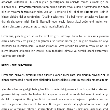
amacıyla kullanabilir. Kişisel bilgiler, gerektiğinde kullanıcıyla temas kurmak için de
kullanılabilir.
Firmamız
tarafından talep edilen bilgiler veya kullanıcı tarafından sağlanan
bilgiler veya
Mağazamız
üzerinden yapılan işlemlerle ilgili bilgiler;
Firmamız
ve işbirliği
içinde olduğu kişiler tarafından, "Üyelik Sözleşmesi" ile belirlenen amaçlar ve kapsam
dışında da, üyelerimizin kimliği ifşa edilmeden çeşitli istatistiksel değerlendirmeler, veri
tabanı oluşturma ve pazar araştırmalarında kullanılabilir.
Firmamız
, gizli bilgileri kesinlikle özel ve gizli tutmayı, bunu bir sır saklama yükümü
olarak addetmeyi ve gizliliğin sağlanması ve sürdürülmesi, gizli bilginin tamamının veya
herhangi bir kısmının kamu alanına girmesini veya yetkisiz kullanımını veya üçüncü bir
kişiye ifşasını önlemek için gerekli tüm tedbirleri almayı ve gerekli özeni göstermeyi
taahhüt etmektedir.
KREDİ KARTI GÜVENLİĞİ
Firmamız
, alışveriş sitelerimizden alışveriş yapan kredi kartı sahiplerinin güvenliğini ilk
planda tutmaktadır. Kredi kartı bilgileriniz hiçbir şekilde sistemimizde saklanmamaktadır.
İşlemler sürecine girdiğinizde güvenli bir sitede olduğunuzu anlamak için dikkat etmeniz
gereken iki şey vardır. Bunlardan biri tarayıcınızın en alt satırında bulunan bir anahtar ya
da kilit simgesidir. Bu güvenli bir internet sayfasında olduğunuzu gösterir ve her
türlü bilgileriniz şifrelenerek korunur. Bu bilgiler, ancak satış işlemleri sürecine bağlı
olarak ve verdiğiniz talimat istikametinde kullanılır. Alışveriş sırasında kullanılan kredi