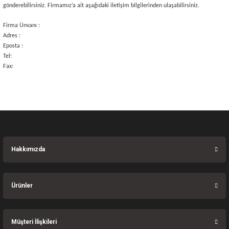
gönderebilirsiniz. Firmamız’a ait aşağıdaki iletişim bilgilerinden ulaşabilirsiniz.
Firma Ünvanı :
Adres :
Eposta :
Tel:
Fax:
Hakkımızda
Ürünler
Müşteri İlişkileri