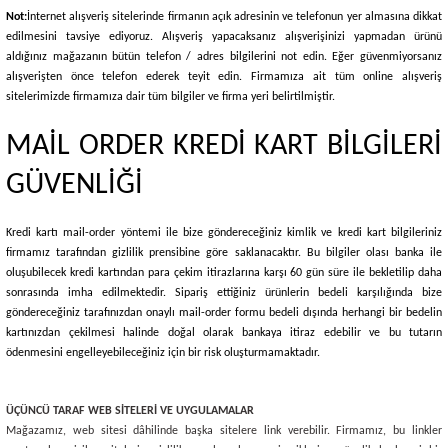
Not:
İnternet alışveriş sitelerinde firmanın açık adresinin ve telefonun yer almasına dikkat
edilmesini tavsiye ediyoruz. Alışveriş yapacaksanız alışverişinizi yapmadan ürünü
aldığınız mağazanın bütün telefon / adres bilgilerini not edin. Eğer güvenmiyorsanız
alışverişten önce telefon ederek teyit edin. Firmamıza ait tüm online alışveriş
sitelerimizde firmamıza dair tüm bilgiler ve firma yeri belirtilmiştir.
MAİL ORDER KREDİ KART BİLGİLERİ
GÜVENLİĞİ
Kredi kartı mail-order yöntemi ile bize göndereceğiniz kimlik ve kredi kart bilgileriniz
firmamız tarafından gizlilik prensibine göre saklanacaktır. Bu bilgiler olası banka ile
oluşubilecek kredi kartından para çekim itirazlarına karşı 60 gün süre ile bekletilip daha
sonrasında imha edilmektedir. Sipariş ettiğiniz ürünlerin bedeli karşılığında bize
göndereceğiniz tarafınızdan onaylı mail-order formu bedeli dışında herhangi bir bedelin
kartınızdan çekilmesi halinde doğal olarak bankaya itiraz edebilir ve bu tutarın
ödenmesini engelleyebileceğiniz için bir risk oluşturmamaktadır.
ÜÇÜNCÜ TARAF WEB SİTELERİ VE UYGULAMALAR
Mağazamız, web sitesi dâhilinde başka sitelere link verebilir. Firmamız, bu linkler